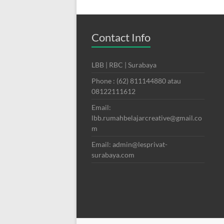
Contact Info
LBB | RBC | Surabaya
Phone : (62) 811144880 atau
08122111612
Email:
lbb.rumahbelajarcreative@gmail.co
m
Email: admin@lesprivat-
surabaya.com