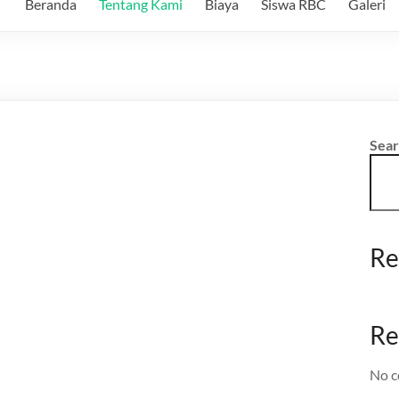
Beranda
Tentang Kami
Biaya
Siswa RBC
Galeri
Sea
Re
Re
No c